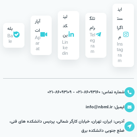
این
لین
ست
تلگ
آپار
کد
اگرا
رام
بله
ات
Tel
ین
Ba
م
Ap
eg
le
Lin
ar
Ins
ra
ke
at
tag
m
din
ra
m
شماره تماس: 86093160-021 - 86093109-021
ایمیل: info@nbml.ir
آدرس: ایران، تهران، خیابان کارگر شمالی، پردیس دانشکده های فنی،
ضلع جنوبی دانشکده برق