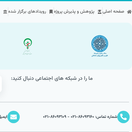
صفحه اصلی
پژوهش و پذیرش پروژه
رویداد‌های برگزار شده
ما را در شبکه های اجتماعی دنبال کنید:
شماره تماس: 86093160-021 - 86093109-021
ایمیل: bml.ir