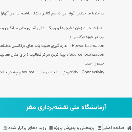
در اینجا ما چندین گونه می توانیم آنالیز داشته باشیم که من آنهار
الف) در حوزه زمان : فیچرها و وییگی هایی آماری نظیر میانگین و میانه و SD و پراکندگی دیتاست و … در این حوزه ص
ب) در حوزه فرکانس :
Power Estimation : اندازه گیری قدرت باند های فرکانسی مختلف در EEG میتواند خود یک مشخصه مهم در جهت تشخیص تغییرات EEG در حالت تسک و غیر تسک (rest) باشد
حصول است.
Connectivity : کانکتیویتی ها چه در حالت source و چه در حالت Sensor زیربخش این قسمت هستند که به علت اهمیت آن در یک صفحه مجزا در مورد آن صحبت شده است.
آزمایشگاه ملی نقشه‌برداری مغز
صفحه اصلی
پژوهش و پذیرش پروژه
رویداد‌های برگزار شده