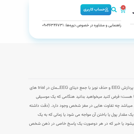
0
حساب کاربری
راهنمایی و مشاوره در خصوص دوره‌ها: 09046346731
در ERP ما با دادن یک محرک سریعا دنبال پیدا کردن یک الگوی خاص در لحظه onset )رخداد تحریک) در دیتای EEG ــمان هستیم که این کار پس از پردازش EEG و حذف نویز با جمع دیتای EEGــمان در trial های
رخداد یکسان ضبط شده اند امکان پذیر بود. حال در این قسمت ما یک نحوه پردازش دیگر میخواهیم سر وکار داریم و آن هم آنالیز event ها هست؛ فرض کنید میخواهید بدانید هنگامی که یک موسیقی
س میباشد چه تفاوت هایی در مغز شخص وجود دارد. (دقت داشته
 : مثلا وقتی شخص با خبر بردن یک مقدار پول یا باختن آن مواجه می شود یا زمانی که به یک
 میشود یا خیر که در هر دوصورت یک پاسخ خاصی در ذهن شخص