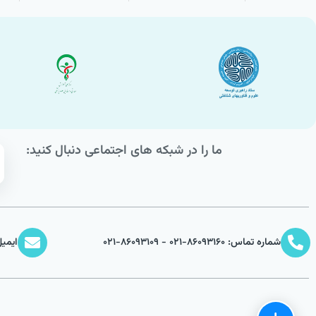
ما را در شبکه های اجتماعی دنبال کنید:
شماره تماس: 86093160-021 - 86093109-021
ایمیل: bml.ir