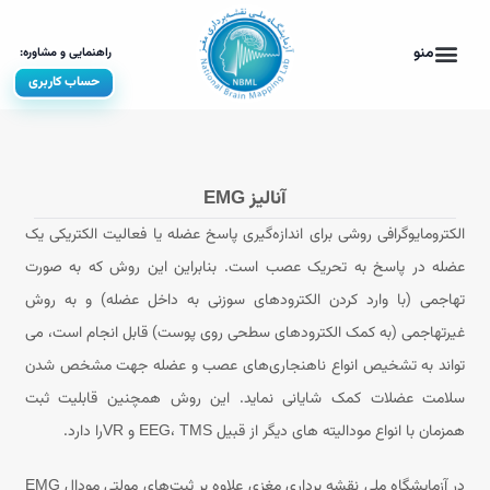
حساب کاربری
آنالیز EMG
الکترومایوگرافی روشی برای اندازه‌گیری پاسخ عضله یا فعالیت الکتریکی یک
عضله در پاسخ به تحریک عصب است. بنابراین این روش که به صورت
تهاجمی (با وارد کردن الکترودهای سوزنی به داخل عضله) و به روش
غیرتهاجمی (به کمک الکترودهای سطحی روی پوست) قابل انجام است، می
تواند به تشخیص انواع ناهنجاری‌های عصب و عضله جهت مشخص شدن
سلامت عضلات کمک شایانی نماید. این روش همچنین قابلیت ثبت
همزمان با انواع مودالیته های دیگر از قبیل EEG، TMS و VRرا دارد.
در آزمایشگاه ملی نقشه برداری مغزی علاوه بر ثبت‌های مولتی مودال EMG