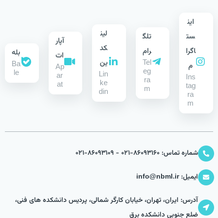
این
لین
ست
تلگ
آپار
کد
اگرا
رام
بله
ات
Tel
ین
Ba
م
Ap
eg
le
Lin
ar
Ins
ra
ke
at
tag
m
din
ra
m
شماره تماس: 86093160-021 - 86093109-021
ایمیل: info@nbml.ir
آدرس: ایران، تهران، خیابان کارگر شمالی، پردیس دانشکده های فنی،
ضلع جنوبی دانشکده برق