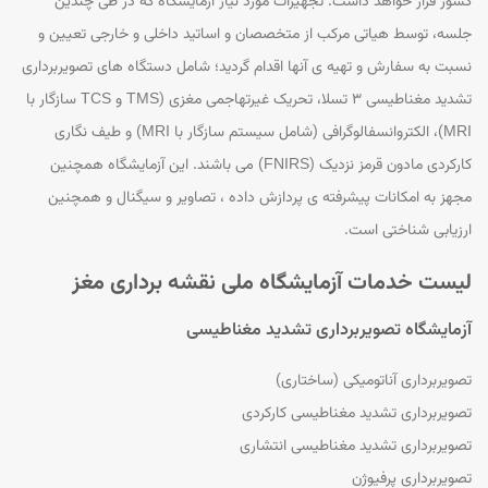
کشور قرار خواهد داشت. تجهیزات مورد نیاز آزمایشگاه که در طی چندین
جلسه، توسط هیاتی مرکب از متخصصان و اساتید داخلی و خارجی تعیین و
نسبت به سفارش و تهیه ی آنها اقدام گردید؛ شامل دستگاه های تصویربرداری
تشدید مغناطیسی ۳ تسلا، تحریک غیرتهاجمی مغزی (TMS و TCS سازگار با
MRI)، الکتروانسفالوگرافی (شامل سیستم سازگار با MRI) و طیف نگاری
کارکردی مادون قرمز نزدیک (FNIRS) می باشند. این آزمایشگاه همچنین
مجهز به امکانات پیشرفته ی پردازش داده ، تصاویر و سیگنال و همچنین
ارزیابی شناختی است.
لیست خدمات آزمایشگاه ملی نقشه برداری مغز
آزمایشگاه تصویربرداری تشدید مغناطیسی
تصویربرداری آناتومیکی (ساختاری)
تصویر‌برداری تشدید مغناطیسی کارکردی
تصویر‌برداری تشدید مغناطیسی انتشاری
تصویربرداری پرفیوژن