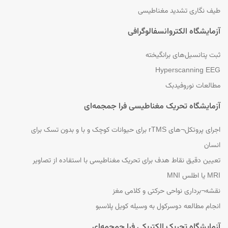
طیف نگاری تشدید مغناطیسی
آزمایشگاه الکتروانسفالوگرافی
ثبت پتانسیل‌های برانگیخته
Hyperscanning EEG
مطالعات نوروفیدبک
آزمایشگاه تحریک مغناطیسی فرا جمجمه‌ای
اجرای پروتکل¬های rTMS برای حیوانات کوچک و با و بدون تسک برای
انسان
تعیین دقیق نقاط هدف برای تحریک مغناطیسی با استفاده از تصاویر
MRI یا اطلس MNI
نقشه¬برداری نواحی حرکتی و کلامی مغز
انجام مطالعه دوسرکول به وسیله کویل پلاسبو
آزمایشگاه تحریک الکتریکی فرا جمجمه‌ای