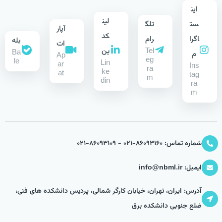
این
لین
ست
تلگ
آپار
کد
اگرا
رام
بله
ات
Tel
ین
Ba
م
Ap
eg
le
Lin
ar
Ins
ra
ke
at
tag
m
din
ra
m
شماره تماس: 86093160-021 - 86093109-021
ایمیل: info@nbml.ir
آدرس: ایران، تهران، خیابان کارگر شمالی، پردیس دانشکده های فنی،
ضلع جنوبی دانشکده برق