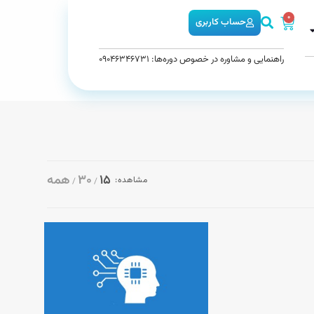
0
حساب کاربری
راهنمایی و مشاوره در خصوص دوره‌ها: 09046346731
15
30
همه
مشاهده: