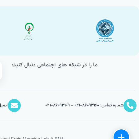
ما را در شبکه های اجتماعی دنبال کنید:
شماره تماس: 86093160-021 - 86093109-021
ایمیل: bml.ir