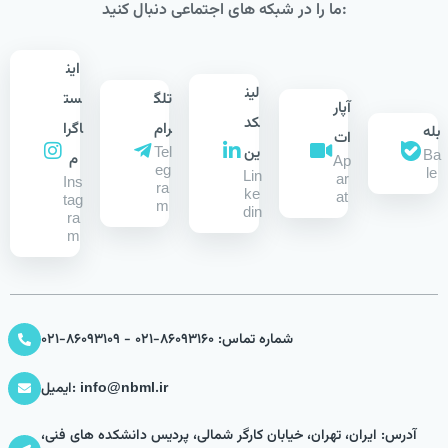
ما را در شبکه های اجتماعی دنبال کنید:
این
لین
تلگ
ست
آپار
کد
رام
اگرا
بله
ات
ین
Tel
Ba
م
Ap
eg
le
Lin
ar
Ins
ra
ke
at
tag
m
din
ra
m
شماره تماس: 86093160-021 - 86093109-021
ایمیل: info@nbml.ir
آدرس: ایران، تهران، خیابان کارگر شمالی، پردیس دانشکده های فنی،