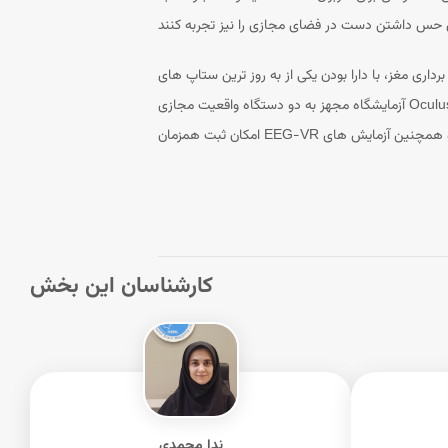
از به روز ترین ستاپ های VR در آزمایشگاه واقعیت مجازیش، قابلیت انجام کلیه ی آزمایش های این حوزه را فراهم می سازد. در حال حاضر
آزمایشگاه مجهز به دو دستگاه واقعیت مجازی Oculus Rift و HTC vive pro می باشد که امکان اجرای طیف بسیار وسیعی از برنامه های VR را فراهم می سازد. همچنین در این آزمایشگاه،
کارشناسان این بخش
ندا محمدی