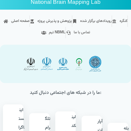
National Brain Mapping Lab
کنگره
رویداد‌های برگزار شده
پژوهش و پذیرش پروژه
صفحه اصلی
تماس با ما
تیم NBML
ما را در شبکه های اجتماعی دنبال کنید:
این
لین
تلگ
ست
آپار
کد
رام
اگرا
بله
ات