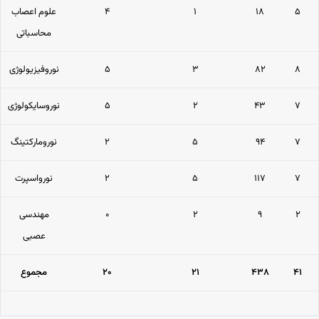
۵
۱۸
۱
۴
علوم اعصاب
محاسباتی
۸
۸۲
۳
۵
نوروفیزیولوژی
۷
۴۳
۲
۵
نوروسایکولوژی
۷
۹۴
۵
۲
نورومارکتینگ
۷
۱۱۷
۵
۲
نورواسپرت
۲
۹
۲
۰
مهندسی
عصبی
۴۱
۴۳۸
۲۱
۲۰
مجموع