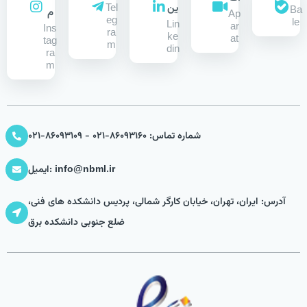
ین
Tel
Ba
م
Ap
eg
le
Lin
ar
Ins
ra
ke
at
tag
m
din
ra
m
شماره تماس: 86093160-021 - 86093109-021
ایمیل: info@nbml.ir
آدرس: ایران، تهران، خیابان کارگر شمالی، پردیس دانشکده های فنی،
ضلع جنوبی دانشکده برق