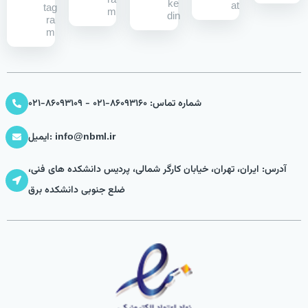
ra
ke
at
tag
m
din
ra
m
شماره تماس: 86093160-021 - 86093109-021
ایمیل: info@nbml.ir
آدرس: ایران، تهران، خیابان کارگر شمالی، پردیس دانشکده های فنی،
ضلع جنوبی دانشکده برق