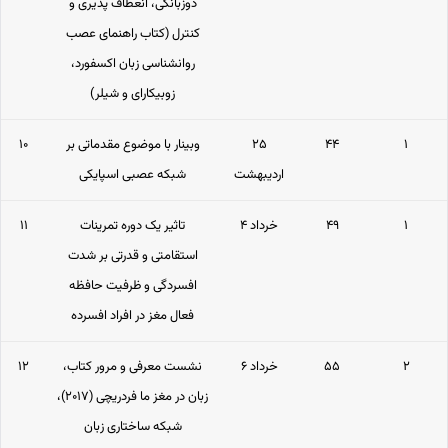
دوزبانگی، انعطاف پذیری و
کنترل (کتاب راهنمای عصب
روانشناسی زبان اکسفورد،
زوبیکارای و شیلر)
۱
۴۴
۲۵
وبینار با موضوع مقدماتی بر
۱۰
اردیبهشت
شبکه عصبی اسپایکی
۱
۴۹
۴ خرداد
تاثیر یک دوره تمرینات
۱۱
استقامتی و قدرتی بر شدت
افسردگی و ظرفیت حافظه
فعال مغز در افراد افسرده
۲
۵۵
۶ خرداد
نشست معرفی و مرور کتاب،
۱۲
زبان در مغز ما فردریچی (۲۰۱۷)،
شبکه ساختاری زبان