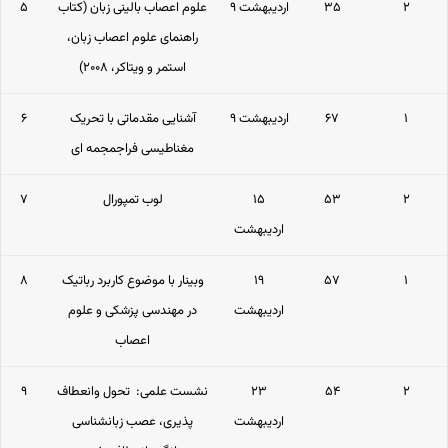
۲
۳۵
۹ اردیبهشت
علوم اعصاب بالینی زبان (کتاب
۵
راهنمای علوم اعصاب زبان،
استمر و ویتاکر، ۲۰۰۸)
۱
۶۷
۹ اردیبهشت
آشنایی مقدماتی با تحریک
۶
مغناطیسی فراجمجمه ای
۲
۵۳
۱۵
لوب تمپورال
۷
اردیبهشت
۱
۵۷
۱۹
وبینار با موضوع کاربرد رباتیک
۸
اردیبهشت
در مهندسی پزشکی و علوم
اعصاب
۲
۵۴
۲۳
نشست علمی: تحول وانعطاف
۹
اردیبهشت
پذیری، عصب زبانشناسی