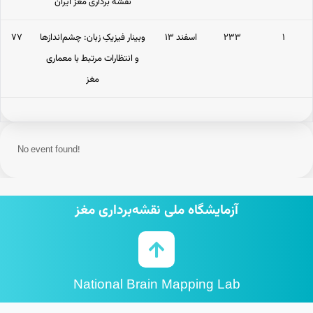
نقشه برداری مغز ایران
۱
۲۳۳
۱۳ اسفند
وبینار فیزیکِ زبان: چشم‌اندازها
۷۷
و انتظارات مرتبط با معماری
مغز
No event found!
آزمایشگاه ملی نقشه‌برداری مغز
National Brain Mapping Lab