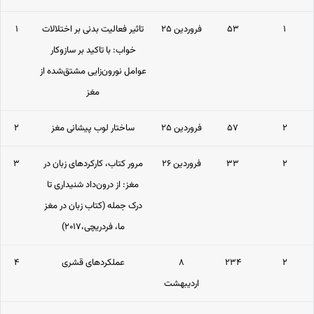
۱
۵۳
۲۵ فروردین
تاثیر فعالیت بدنی بر اختلالات
۱
خواب: با تاکید بر سازوکار
عوامل نورون‌زایی مشتق‌شده از
مغز
۲
۵۷
۲۵ فروردین
ساختار لوب پیشانی مغز
۲
۲
۳۳
۲۶ فروردین
مرور کتاب، کارکردهای زبان در
۳
مغز: از درون‌داد شنیداری تا
درک جمله (کتاب زبان در مغز
ما، فردریچی،۲۰۱۷)
۲
۲۳۴
۸
عملکردهای قشری
۴
اردیبهشت