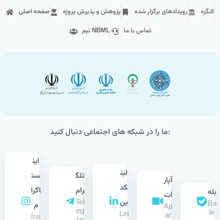
کنگره
رویداد‌های برگزار شده
پژوهش و پذیرش پروژه
صفحه اصلی
تماس با ما
تیم NBML
ما را در شبکه های اجتماعی دنبال کنید:
این
لین
تلگ
ست
آپار
کد
رام
اگرا
بله
ات
ین
Tel
Ba
م
Ap
eg
le
Lin
ar
Ins