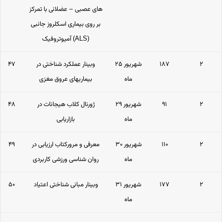
های عصبی – عضلانی با تمرکز
بر روی بیماری اسکلروز جانبی
آمیوتروفیک (ALS)
۲
۱۸۷
۲۵ شهریور
وبینار عملکرد شناختی در
۴۷
ماه
بیماریهای عروق مغزی
۲
۹۱
۲۹ شهریور
ژورنال کلاب هیجانات در
۴۸
ماه
بازاریابی
۲
۱۱۰
۳۰ شهریور
معرفی و مرورکتاب ارزیابی در
۴۹
ماه
روان شناسی ورزشی کاربردی
۲
۱۷۷
۳۱ شهریور
وبینار مبانی شناختی اعتیاد
۵۰
ماه