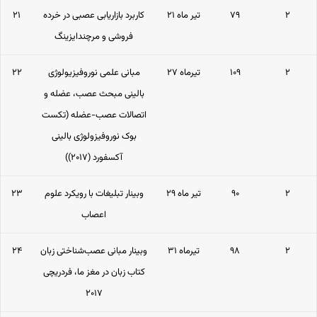
۲
۷۹
۲۱ تیر ماه
کاربرد بازاریابی عصبی در خرده
۲۱
فروشی و مرچندایزینگ
۲
۱۰۹
۲۷ تیرماه
مبانی علمی نوروفیزیولوژی
۲۲
بالینی مبحث عصب، عضله و
اتصالات عصب-عضله (تکست
بوک نوروفیزولوژی بالینی
آکسفورد (۲۰۱۷))
۲
۹۰
۲۹ تیر ماه
وبینار تبلیغات با رویکرد علوم
۲۳
اعصاب
۲
۹۸
۳۱ تیرماه
وبینار مبانی عصب‌شناختی زبان
۲۴
کتاب زبان در مغز ما، فردریچی
۲۰۱۷