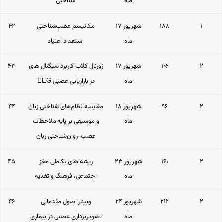
ماه
شناختی
۱
۱۸۸
۱۷ شهریور
مکانیسم عصب‌شناختی
۴۲
ماه
استعداد اعتیاد
۲
۱۰۶
۱۷ شهریور
ژورنال کلاب کاربرد سیگنال های
۴۳
ماه
EEG در بازاریابی عصبی
۲
۹۶
۱۸ شهریور
مقایسه نظام‌های شناختی زبان
۴۴
ماه
و موسیقی بر پایه ملاحظات
عصب-روان‌شناختی زبان
۲
۱۶۰
۲۳ شهریور
ریشه های تکاملی مغز
۴۵
ماه
اجتماعی، فرهنگ و تغذیه
۲
۲۱۲
۲۴ شهریور
وبینار اصول مقدماتی
۴۶
ماه
تصویربرداری عصبی در بیماری