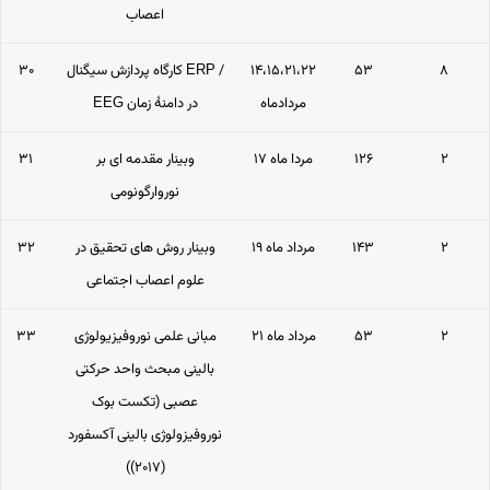
اعصاب
۸
۵۳
۱۴،۱۵،۲۱،۲۲
کارگاه پردازش سیگنال ERP /
۳۰
مردادماه
EEG در دامنۀ زمان
۲
۱۲۶
۱۷ مردا ماه
وبینار مقدمه­ ای بر
۳۱
نوروارگونومی
۲
۱۴۳
۱۹ مرداد ماه
وبینار روش های تحقیق در
۳۲
علوم اعصاب اجتماعی
۲
۵۳
۲۱ مرداد ماه
مبانی علمی نوروفیزیولوژی
۳۳
بالینی مبحث واحد حرکتی
عصبی (تکست بوک
نوروفیزولوژی بالینی آکسفورد
(۲۰۱۷))